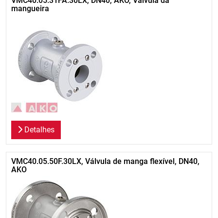
VMC40.05.31FA.30LX, DN40, AKO, Válvula da
mangueira
Detalhes
VMC40.05.50F.30LX, Válvula de manga flexível, DN40,
AKO