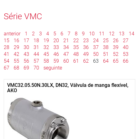
Série VMC
anterior
1
2
3
4
5
6
7
8
9
10
11
12
13
14
15
16
17
18
19
20
21
22
23
24
25
26
27
28
29
30
31
32
33
34
35
36
37
38
39
40
41
42
43
44
45
46
47
48
49
50
51
52
53
54
55
56
57
58
59
60
61
62
63
64
65
66
67
68
69
70
seguinte
VMC32.05.50N.30LX, DN32, Válvula de manga flexível,
AKO