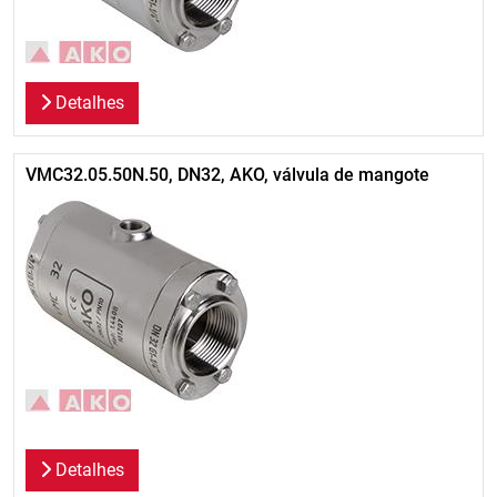
Detalhes
VMC32.05.50N.50, DN32, AKO, válvula de mangote
Detalhes