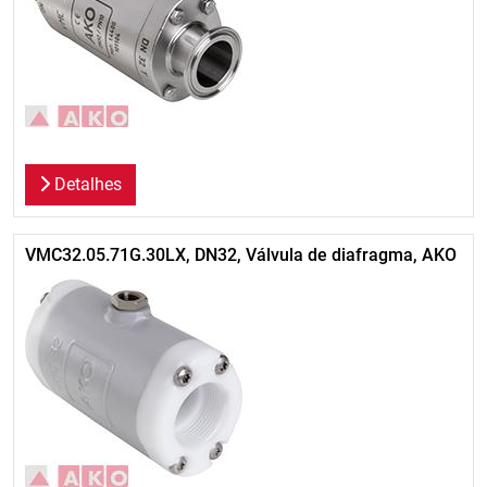
Detalhes
VMC32.05.71G.30LX, DN32, Válvula de diafragma, AKO