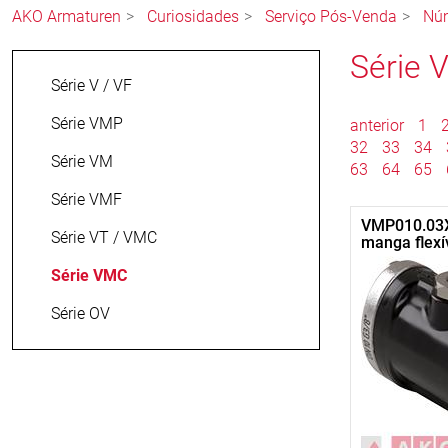
AKO Armaturen
Curiosidades
Serviço Pós-Venda
Núm
Série
Série V / VF
Série VMP
anterior
1
32
33
34
Série VM
63
64
65
Série VMF
VMP010.03X
Série VT / VMC
manga flexí
Série VMC
Série OV