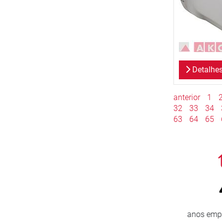
Detalhe
anterior
1
32
33
34
63
64
65
800
> 
novos clientes/ano