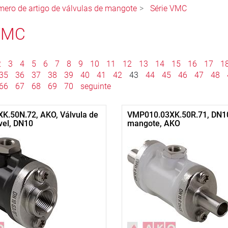
ero de artigo de válvulas de mangote
Série VMC
 VMC
2
3
4
5
6
7
8
9
10
11
12
13
14
15
16
17
1
35
36
37
38
39
40
41
42
43
44
45
46
47
48
66
67
68
69
70
seguinte
K.50N.72, AKO, Válvula de
VMP010.03XK.50R.71, DN10,
vel, DN10
mangote, AKO