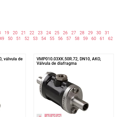
8
19
20
21
22
23
24
25
26
27
28
29
30
31
49
50
51
52
53
54
55
56
57
58
59
60
61
62
 válvula de
VMP010.03XK.50R.72, DN10, AKO,
Válvula de diafragma