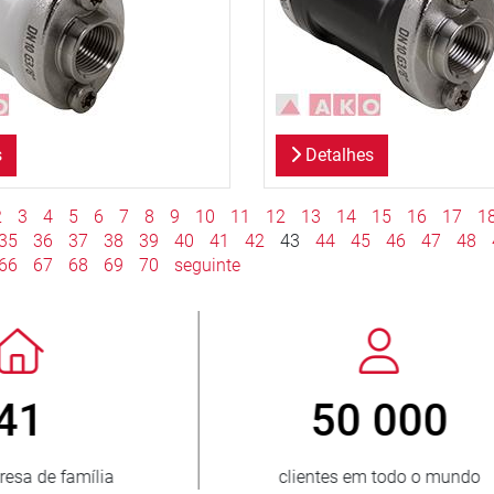
s
Detalhes
2
3
4
5
6
7
8
9
10
11
12
13
14
15
16
17
1
35
36
37
38
39
40
41
42
43
44
45
46
47
48
66
67
68
69
70
seguinte
3 500 000
150
unidades vendidas
países fornecid