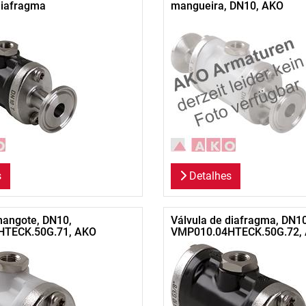
diafragma
mangueira, DN10, AKO
s
Detalhes
mangote, DN10,
Válvula de diafragma, DN10
HTECK.50G.71, AKO
VMP010.04HTECK.50G.72,