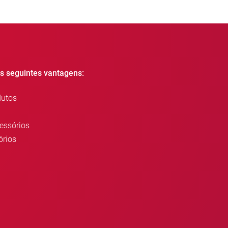
as seguintes vantagens:
dutos
cessórios
órios