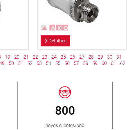
Detalhes
8
19
20
21
22
23
24
25
26
27
28
29
30
31
49
50
51
52
53
54
55
56
57
58
59
60
61
62
> 15 000
os
variantes de válvula de mangote