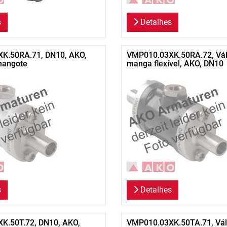
s
Detalhes
K.50RA.71, DN10, AKO,
VMP010.03XK.50RA.72, Vál
mangote
manga flexível, AKO, DN10
s
Detalhes
K.50T.72, DN10, AKO,
VMP010.03XK.50TA.71, Vál