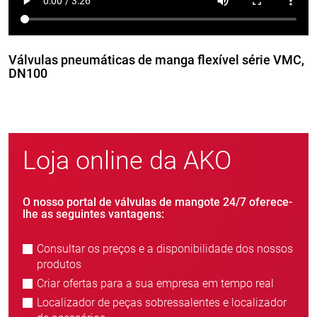
Válvulas pneumáticas de manga flexível série VMC,
DN100
Loja online da AKO
O nosso portal de válvulas de mangote 24/7 oferece-
lhe as seguintes vantagens:
Consultar os preços e a disponibilidade dos nossos
produtos
Criar ofertas para a sua empresa em tempo real
Localizador de peças sobressalentes e localizador