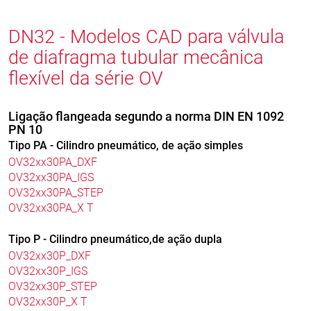
DN32 - Modelos CAD para válvula
de diafragma tubular mecânica
flexível da série OV
Ligação flangeada segundo a norma DIN EN 1092
PN 10
Tipo PA - Cilindro pneumático, de ação simples
OV32xx30PA_DXF
OV32xx30PA_IGS
OV32xx30PA_STEP
OV32xx30PA_X T
Tipo P - Cilindro pneumático,de ação dupla
OV32xx30P_DXF
OV32xx30P_IGS
OV32xx30P_STEP
OV32xx30P_X T