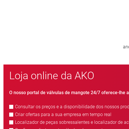
800
do
novos clientes/ano
Loja online da AKO
O nosso portal de válvulas de mangote 24/7 oferece-lhe 
Consultar os preços e a disponibilidade dos nossos pro
Criar ofertas para a sua empresa em tempo real
Localizador de peças sobressalentes e localizador de a