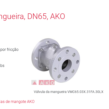
ngueira, DN65, AKO
por fricção
lbs
Válvula da mangueira VMC65.03X.31FA.30LX
ulas de mangote AKO