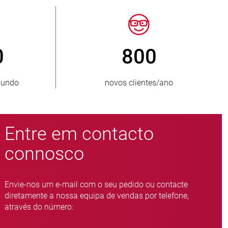
50
> 15 000
fornecidos
variantes de válvula de mangot
Entre em contacto
connosco
Envie-nos um e-mail com o seu pedido ou contacte
diretamente a nossa equipa de vendas por telefone,
através do número: