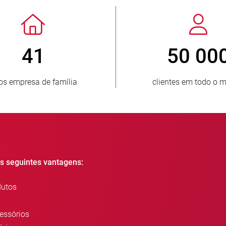
> 3 500 000
1
unidades vendidas
países 
as seguintes vantagens:
dutos
cessórios