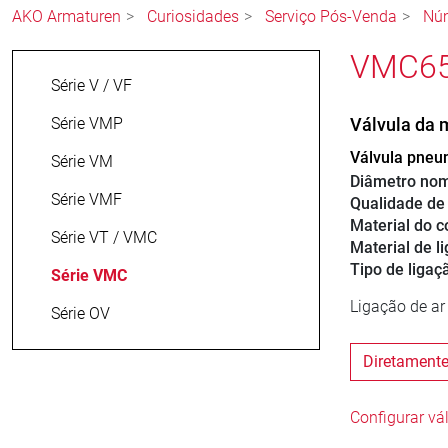
AKO Armaturen
Curiosidades
Serviço Pós-Venda
Núm
VMC65.
Série V / VF
Série VMP
Válvula da
Válvula pneum
Série VM
Diâmetro nom
Série VMF
Qualidade d
Material do c
Série VT / VMC
Material de l
Tipo de ligaç
Série VMC
Ligação de a
Série OV
Diretamente 
Configurar vá