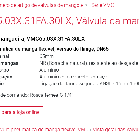
ero de artigo de válvulas de mangote
Série VMC
03X.31FA.30LX, Válvula da ma
 mangueira, VMC65.03X.31FA.30LX
ática de manga flexível, versão do flange, DN65
inal
65mm
e mangas
NR (Borracha natural), resistente ao desgaste 
orpo
Alumínio
igação
Alumínio com conector em aço
ão
Ligação de flange segundo ANSI B 16.5 / 150
r de comando: Rosca fêmea G 1/4"
para a loja online
lvula pneumática de manga flexível VMC
/
Vista geral das válv