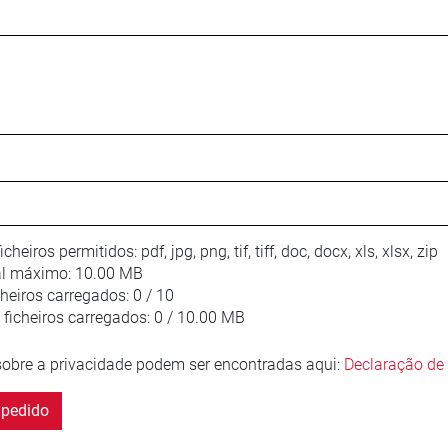
icheiros permitidos:
pdf, jpg, png, tif, tiff, doc, docx, xls, xlsx, zip
l máximo:
10.00 MB
heiros carregados:
0 / 10
icheiros carregados:
0 / 10.00 MB
obre a privacidade podem ser encontradas aqui:
Declaração de 
pedido