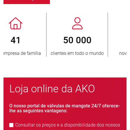
800
> 3 500 000
do
novos clientes/ano
unidades vendidas
Loja online da AKO
O nosso portal de válvulas de mangote 24/7 oferece-
lhe as seguintes vantagens:
Consultar os preços e a disponibilidade dos nossos