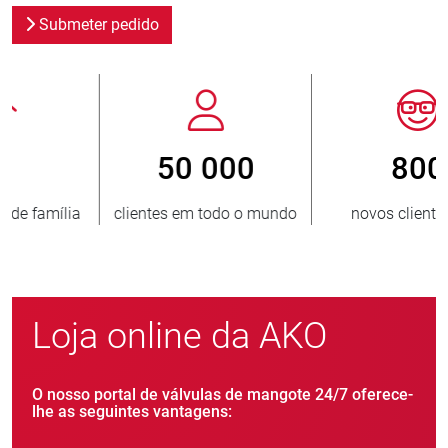
Submeter pedido
800
> 3 500 000
o
novos clientes/ano
unidades vendidas
Loja online da AKO
O nosso portal de válvulas de mangote 24/7 oferece-
lhe as seguintes vantagens: